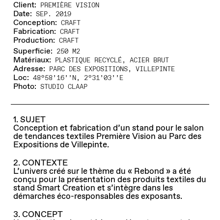
Client:
PREMIÈRE VISION
Date:
SEP. 2019
Conception:
CRAFT
Fabrication:
CRAFT
Production:
CRAFT
Superficie:
250 M2
Matériaux:
PLASTIQUE RECYCLÉ, ACIER BRUT
Adresse:
PARC DES EXPOSITIONS, VILLEPINTE
Loc:
48°58’16’’N, 2°31’03’’E
Photo:
STUDIO CLAAP
1. SUJET
Conception et fabrication d’un stand pour le salon
de tendances textiles Première Vision au Parc des
Expositions de Villepinte.
2. CONTEXTE
L’univers créé sur le thème du « Rebond » a été
conçu pour la présentation des produits textiles du
stand Smart Creation et s’intègre dans les
démarches éco-responsables des exposants.
3. CONCEPT