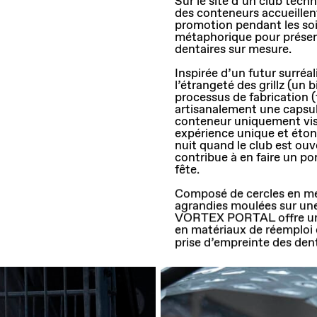
Sur le site d’un club tech
des conteneurs accueillent
promotion pendant les soi
métaphorique pour présent
dentaires sur mesure.
Inspirée d’un futur surréal
l’étrangeté des grillz (un b
processus de fabrication 
artisanalement une capsul
conteneur uniquement visi
expérience unique et éton
nuit quand le club est ouv
contribue à en faire un po
fête.
Composé de cercles en mét
agrandies moulées sur u
VORTEX PORTAL offre un j
en matériaux de réemploi 
prise d’empreinte des dents