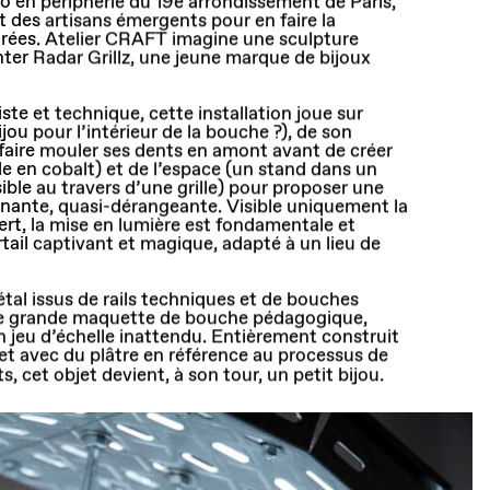
no en périphérie du 19e arrondissement de Paris,
 des artisans émergents pour en faire la
rées. Atelier CRAFT imagine une sculpture
er Radar Grillz, une jeune marque de bijoux
iste et technique, cette installation joue sur
ijou pour l’intérieur de la bouche ?), de son
(faire mouler ses dents en amont avant de créer
e en cobalt) et de l’espace (un stand dans un
ble au travers d’une grille) pour proposer une
nante, quasi-dérangeante. Visible uniquement la
ert, la mise en lumière est fondamentale et
rtail captivant et magique, adapté à un lieu de
al issus de rails techniques et de bouches
ne grande maquette de bouche pédagogique,
eu d’échelle inattendu. Entièrement construit
et avec du plâtre en référence au processus de
, cet objet devient, à son tour, un petit bijou.